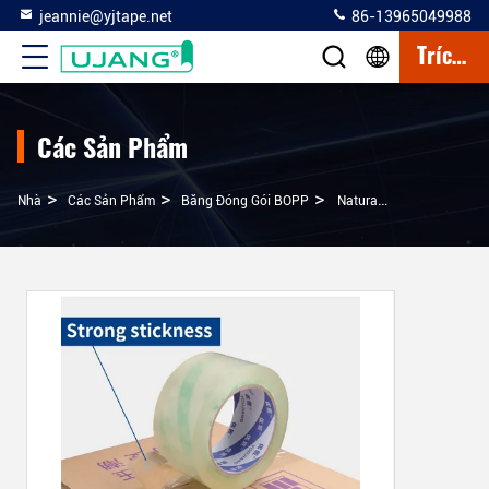
jeannie@yjtape.net
86-13965049988
Trích Dẫn
Các Sản Phẩm
>
>
>
Nhà
Các Sản Phẩm
Băng Đóng Gói BOPP
Natural Rubber BOPP Packing Tape Mạch 28mic 20mm-50mm