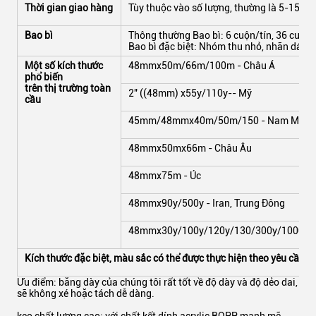
Thời gian giao hàng
Tùy thuộc vào số lượng, thường là 5-15 ng
Bao bì
Thông thường Bao bì: 6 cuộn/tín, 36 cuộn
Bao bì đặc biệt: Nhóm thu nhỏ, nhãn dán, 
Một số kích thước
48mmx50m/66m/100m - Châu Á
phổ biến
trên thị trường toàn
2" ((48mm) x55y/110y-- Mỹ
cầu
45mm/48mmx40m/50m/150 - Nam Mỹ
48mmx50mx66m - Châu Âu
48mmx75m - Úc
48mmx90y/500y - Iran, Trung Đông
48mmx30y/100y/120y/130/300y/1000y - 
Kích thước đặc biệt, màu sắc có thể được thực hiện theo yêu cầu 
Ưu điểm: băng dày của chúng tôi rất tốt về độ dày và độ dẻo dai,
sẽ không xé hoặc tách dễ dàng.