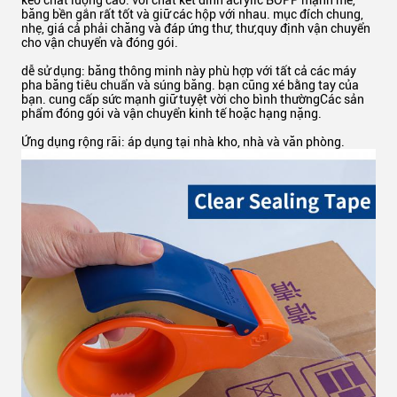
keo chất lượng cao: với chất kết dính acrylic BOPP mạnh mẽ,
băng bền gắn rất tốt và giữ các hộp với nhau. mục đích chung,
nhẹ, giá cả phải chăng và đáp ứng thư, thư,quy định vận chuyển
cho vận chuyển và đóng gói.
dễ sử dụng: băng thông minh này phù hợp với tất cả các máy
pha băng tiêu chuẩn và súng băng. bạn cũng xé bằng tay của
bạn. cung cấp sức mạnh giữ tuyệt vời cho bình thườngCác sản
phẩm đóng gói và vận chuyển kinh tế hoặc hạng nặng.
Ứng dụng rộng rãi: áp dụng tại nhà kho, nhà và văn phòng.