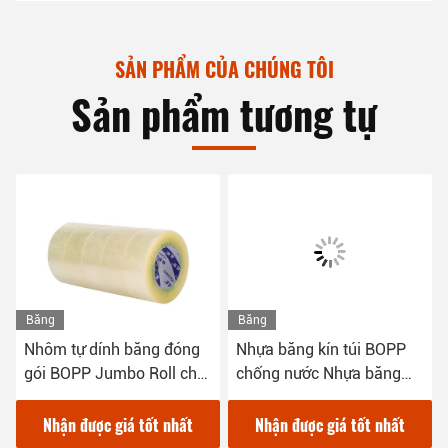
SẢN PHẨM CỦA CHÚNG TÔI
Sản phẩm tương tự
Băng
Băng
hình
hình
Nhôm tự dính băng đóng
Nhựa băng kín túi BOPP
gói BOPP Jumbo Roll cho
chống nước Nhựa băng
niêm phong hộp
BOPP rõ ràng Bao bì đơn
giản
Nhận được giá tốt nhất
Nhận được giá tốt nhất