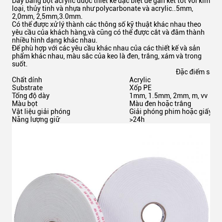
Dây băng bọt acrylic được thiết kế đặc biệt để gắn kết tốt với kim
loại, thủy tinh và nhựa như polycarbonate và acrylic..5mm,
2,0mm, 2,5mm,3.0mm.
Có thể được xử lý thành các thông số kỹ thuật khác nhau theo
yêu cầu của khách hàng,và cũng có thể được cắt và đâm thành
nhiều hình dạng khác nhau.
Để phù hợp với các yêu cầu khác nhau của các thiết kế và sản
phẩm khác nhau, màu sắc của keo là đen, trắng, xám và trong
suốt.
Đặc điểm sản
Chất dính
Acrylic
Substrate
Xốp PE
Tổng độ dày
1mm, 1.5mm, 2mm, m, vv
Màu bọt
Màu đen hoặc trắng
Vật liệu giải phóng
Giải phóng phim hoặc giấy, m
Năng lượng giữ
>24h