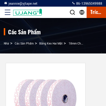
jeannie@yjtape.net
86-13965049988
Trích Dẫn
Các Sản Phẩm
>
>
>
Nhà
Các Sản Phẩm
Băng Keo Hai Mặt
18mm Chống Nước Băng Bọt Hai Mặt Cuộn Chống Nhiệt