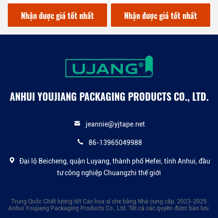
cho Auto Car Trim
Nhận được giá tốt nhất
Nhận được giá tốt nhất
ANHUI YOUJIANG PACKAGING PRODUCTS CO., LTD.
jeannie@yjtape.net
86-13965049988
Đại lộ Beicheng, quận Luyang, thành phố Hefei, tỉnh Anhui, đầu
tư công nghiệp Chuangzhi thế giới
Trung Quốc Chất lượng tốt Các họa sĩ che băng Nhà cung cấp. 2023-2025
Anhui Youjiang Packaging Products Co., Ltd. Tất cả các quyền được bảo lưu.