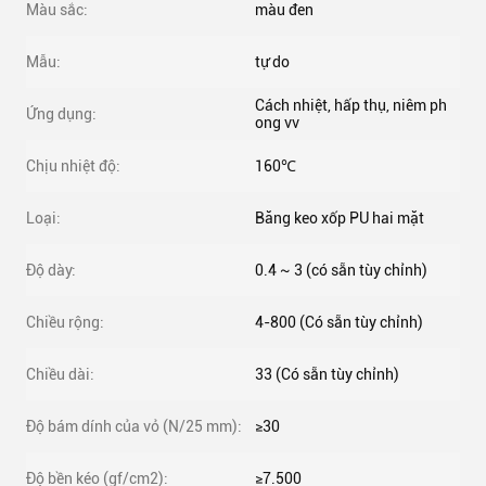
Màu sắc:
màu đen
Mẫu:
tự do
Cách nhiệt, hấp thụ, niêm ph
Ứng dụng:
ong vv
Chịu nhiệt độ:
160℃
Loại:
Băng keo xốp PU hai mặt
Độ dày:
0.4 ~ 3 (có sẵn tùy chỉnh)
Chiều rộng:
4-800 (Có sẵn tùy chỉnh)
Chiều dài:
33 (Có sẵn tùy chỉnh)
Độ bám dính của vỏ (N/25 mm):
≥30
Độ bền kéo (gf/cm2):
≥7.500