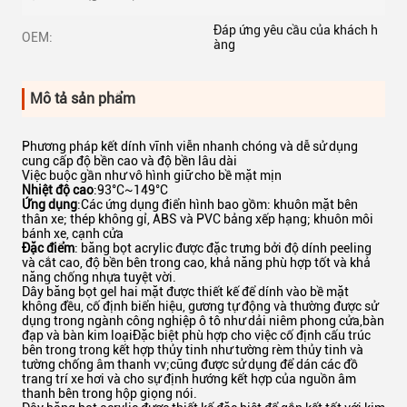
Đáp ứng yêu cầu của khách h
OEM:
àng
Mô tả sản phẩm
Phương pháp kết dính vĩnh viễn nhanh chóng và dễ sử dụng
cung cấp độ bền cao và độ bền lâu dài
Việc buộc gần như vô hình giữ cho bề mặt mịn
Nhiệt độ cao
:93°C~149°C
Ứng dụng
:Các ứng dụng điển hình bao gồm: khuôn mặt bên
thân xe; thép không gỉ, ABS và PVC bảng xếp hạng; khuôn môi
bánh xe, cạnh cửa
Đặc điểm
: băng bọt acrylic được đặc trưng bởi độ dính peeling
và cắt cao, độ bền bên trong cao, khả năng phù hợp tốt và khả
năng chống nhựa tuyệt vời.
Dây băng bọt gel hai mặt được thiết kế để dính vào bề mặt
không đều, cố định biển hiệu, gương tự động và thường được sử
dụng trong ngành công nghiệp ô tô như dải niêm phong cửa,bàn
đạp và bàn kim loạiĐặc biệt phù hợp cho việc cố định cấu trúc
bên trong trong kết hợp thủy tinh như tường rèm thủy tinh và
tường chống âm thanh vv;cũng được sử dụng để dán các đồ
trang trí xe hơi và cho sự định hướng kết hợp của nguồn âm
thanh bên trong hộp giọng nói.