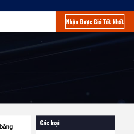
Nhận Được Giá Tốt Nhất
Các loại
 băng