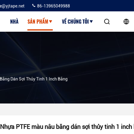
ie@yjtape.net
86-13965049988
NHÀ
SẢN PHẨM
VỀ CHÚNG TÔI
ăng Dán Sợi Thủy Tinh 1 Inch Băng
Nhựa PTFE màu nâu băng dán sợi thủy tinh 1 inch