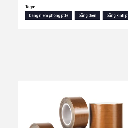
Tags:
băng niêm phong ptfe
băng điện
băng kính p