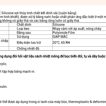
Silicone sợi thủy tinh chất kết dính vải (cuộn băng)
im tinh khiết), được xử lý bằng natri hoặc chất phản ứng đặc biệt ở một 
g không có giấy thả và các băng rộng luôn có giấy thả.
Chất dính
Silicone
Loại keo
Nhạy cảm với áp suất, nóng chảy
Đằng sau
Polyimide Film
Sử dụng
GIAP MÁC
c chấp
Điều kiện lưu trữ
20°C, 65 RH
Chống nhiệt độ
 dụng đòi hỏi vật liệu cách nhiệt mỏng để bọc biến đổi, tụ và dây buộc
ylic.
t tập hợp bảng mạch in.
khuôn.
có thể được áp dụng trong xi lanh của máy bùn, thermoplastic & deformin
.