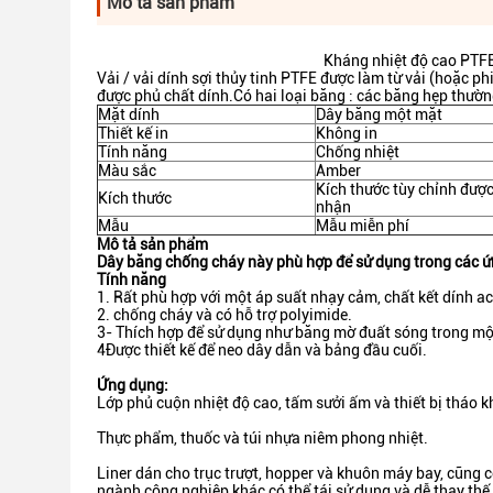
Mô tả sản phẩm
Kháng nhiệt độ cao PTFE 
Vải / vải dính sợi thủy tinh PTFE được làm từ vải (hoặc ph
được phủ chất dính.Có hai loại băng : các băng hẹp thườn
Mặt dính
Dây băng một mặt
Thiết kế in
Không in
Tính năng
Chống nhiệt
Màu sắc
Amber
Kích thước tùy chỉnh đượ
Kích thước
nhận
Mẫu
Mẫu miễn phí
Mô tả sản phẩm
Dây băng chống cháy này phù hợp để sử dụng trong các ứng
Tính năng
1. Rất phù hợp với một áp suất nhạy cảm, chất kết dính acr
2. chống cháy và có hỗ trợ polyimide.
3- Thích hợp để sử dụng như băng mờ đuất sóng trong mộ
4Được thiết kế để neo dây dẫn và bảng đầu cuối.
Ứng dụng:
Lớp phủ cuộn nhiệt độ cao, tấm sưởi ấm và thiết bị tháo 
Thực phẩm, thuốc và túi nhựa niêm phong nhiệt.
Liner dán cho trục trượt, hopper và khuôn máy bay, cũng 
ngành công nghiệp khác,có thể tái sử dụng và dễ thay thế