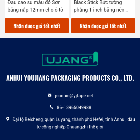
Đau cao su màu đỏ Sơn
Black Stick Bức tường
băng nắp 12mm cho ô tô
phẳng 1 inch băng nén
Crepe giấy cắt cắt
Nhận được giá tốt nhất
Nhận được giá tốt nhất
ANHUI YOUJIANG PACKAGING PRODUCTS CO., LTD.
jeannie@yjtape.net
86-13965049988
Đại lộ Beicheng, quận Luyang, thành phố Hefei, tỉnh Anhui, đầu
tư công nghiệp Chuangzhi thế giới