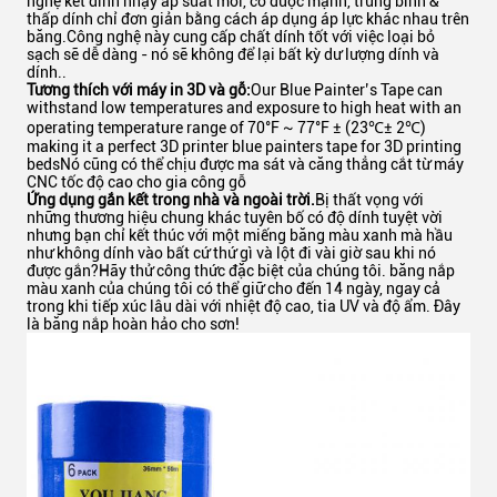
nghệ kết dính nhạy áp suất mới, có được mạnh, trung bình &
thấp dính chỉ đơn giản bằng cách áp dụng áp lực khác nhau trên
băng.Công nghệ này cung cấp chất dính tốt với việc loại bỏ
sạch sẽ dễ dàng - nó sẽ không để lại bất kỳ dư lượng dính và
dính..
Tương thích với máy in 3D và gỗ:
Our Blue Painter’s Tape can
withstand low temperatures and exposure to high heat with an
operating temperature range of 70°F ~ 77°F ± (23℃± 2℃)
making it a perfect 3D printer blue painters tape for 3D printing
bedsNó cũng có thể chịu được ma sát và căng thẳng cắt từ máy
CNC tốc độ cao cho gia công gỗ
Ứng dụng gắn kết trong nhà và ngoài trời.
Bị thất vọng với
những thương hiệu chung khác tuyên bố có độ dính tuyệt vời
nhưng bạn chỉ kết thúc với một miếng băng màu xanh mà hầu
như không dính vào bất cứ thứ gì và lột đi vài giờ sau khi nó
được gắn?Hãy thử công thức đặc biệt của chúng tôi. băng nắp
màu xanh của chúng tôi có thể giữ cho đến 14 ngày, ngay cả
trong khi tiếp xúc lâu dài với nhiệt độ cao, tia UV và độ ẩm. Đây
là băng nắp hoàn hảo cho sơn!