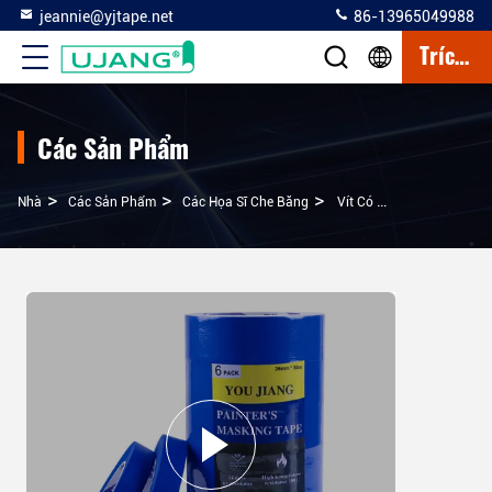
jeannie@yjtape.net
86-13965049988
Trích Dẫn
Các Sản Phẩm
>
>
>
Nhà
Các Sản Phẩm
Các Họa Sĩ Che Băng
Vít Có Độ Nhớt Cao Sơn Không May Băng Nắp 3/8 48mm