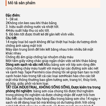
Mô tả sản phẩm
Đặc điểm:
1- Dễ xé.
2Không còn keo sau khi tháo băng.
3. hiệu suất chống nước và nhiệt tốt.
4Hiệu suất hấp thụ cú sốc tốt.
5. Độ bền tốt được thiết kế để gắn kết vĩnh viễn.
Chi tiết:
14 ngày loại bỏ sạch không để lại thiệt hại hoặc dư lượng dính
chống ánh sáng mặt trời
Máy dán trung bình để liên kết bằng nhau trên nhiều bề mặt
khác nhau
Chống độ ẩm giúp chống lại nhuộm chảy máu
Một tấm giấy vững chắc giúp ngăn chặn việc xé khi tháo băng
Dòng sơn sạch và sắc nét:
Mẫu băng sơn với lớp sơn rộng đến
rộng chống chảy máu tuyệt vời mang lại các đường sơn sắc nét
và cạnh hẹp.Tape Painters của chúng tôi sẽ giúp bạn tạo ra một
cạnh hoàn hảo trong tất cả các loại sơnHoàn hảo cho các bề
mặt nhà thông thường bao gồm tường sơn, trang trí, thủy tinh,
gỗ,hộp, giấy, phôi và kim loại.
TẤT CỦA INDUSTRIAL, KHÔNG SỐNG SỐNG, Được kiểm tra trong
phòng thí nghiệm
: băng sơn của chúng tôi được thử nghiệm
trong phòng thí nghiệm và được chứng nhận để vượt trội hơn
hầu hết các thương hiệu hàng đầu trong băng sơn cho 14 ngày +
sạch và dễ dàng loại bỏ mà không có dư lượng dính.Với công