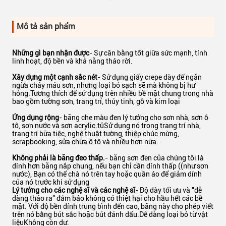
Mô tả sản phẩm
Những gì bạn nhận được
- Sự cân bằng tốt giữa sức mạnh, tính
linh hoạt, độ bền và khả năng tháo rời.
Xây dựng một cạnh sắc nét
- Sử dụng giấy crepe dày để ngăn
ngừa chảy máu sơn, nhưng loại bỏ sạch sẽ mà không bị hư
hỏng.Tương thích để sử dụng trên nhiều bề mặt chung trong nhà
bao gồm tường sơn, trang trí, thủy tinh, gỗ và kim loại
Ứng dụng rộng
- băng che màu đen lý tưởng cho sơn nhà, sơn ô
tô, sơn nước và sơn acrylic.tủSử dụng nó trong trang trí nhà,
trang trí bữa tiệc, nghệ thuật tường, thiệp chúc mừng,
scrapbooking, sửa chữa ô tô và nhiều hơn nữa.
Không phải là băng đeo thấp.
- băng sơn đen của chúng tôi là
dính hơn băng nắp chung, nếu bạn chỉ cần dính thấp ((như sơn
nước), Bạn có thể chà nó trên tay hoặc quần áo để giảm dính
của nó trước khi sử dụng
Lý tưởng cho các nghệ sĩ và các nghệ sĩ
- Độ dày tối ưu và "dễ
dàng tháo ra" đảm bảo không có thiệt hại cho hầu hết các bề
mặt. Với độ bền dính trung bình đến cao, băng này cho phép viết
trên nó bằng bút sắc hoặc bút đánh dấu.Dễ dàng loại bỏ từ vật
liệuKhông còn dư.