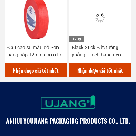
Băng
hình
Đau cao su màu đỏ Sơn
Black Stick Bức tường
băng nắp 12mm cho ô tô
phẳng 1 inch băng nén
Crepe giấy cắt cắt
Nhận được giá tốt nhất
Nhận được giá tốt nhất
ANHUI YOUJIANG PACKAGING PRODUCTS CO., LTD.