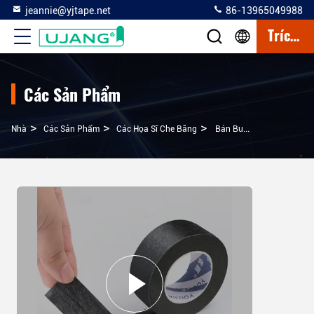
jeannie@yjtape.net
86-13965049988
Trích Dẫn
Các Sản Phẩm
>
>
>
Nhà
Các Sản Phẩm
Các Họa Sĩ Che Băng
Bán Buôn Tùy Chỉnh Kích Thước Cao Nhiệt Độ Giấy Crepe Đen Băng Nắp